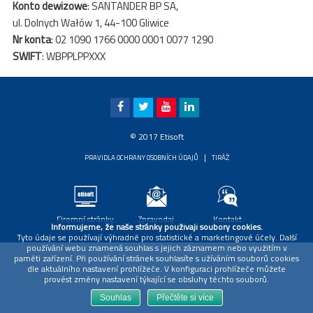
Konto dewizowe
: SANTANDER BP SA,
ul. Dolnych Wałów 1, 44-100 Gliwice
Nr konta
: 02 1090 1766 0000 0001 0077 1290
SWIFT
: WBPPLPPXXX
© 2017 Etisoft
|
PRAVIDLA OCHRANY OSOBNÍCH ÚDAJŮ
TIRÁŽ
Firemní stránky
Zpravodaj
Kontakt
Informujeme, že naše stránky používají soubory cookies.
Tyto údaje se používají výhradně pro statistické a marketingové účely. Další
používání webu znamená souhlas s jejich záznamem nebo využitím v
paměti zařízení. Při používání stránek souhlasíte s užíváním souborů cookies
dle aktuálního nastavení prohlížeče. V konfiguraci prohlížeče můžete
provést změny nastavení týkající se obsluhy těchto souborů.
Souhlas
Přečtěte si více