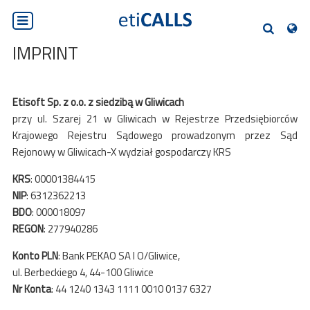
PL
EN
DE
SK
CS
HLEDEJTE
IMPRINT
Etisoft Sp. z o.o. z siedzibą w Gliwicach
przy ul. Szarej 21 w Gliwicach w Rejestrze Przedsiębiorców
Krajowego Rejestru Sądowego prowadzonym przez Sąd
Rejonowy w Gliwicach-X wydział gospodarczy KRS
KRS
: 00001384415
NIP
: 6312362213
BDO
: 000018097
REGON
: 277940286
Konto PLN
: Bank PEKAO SA I O/Gliwice,
ul. Berbeckiego 4, 44-100 Gliwice
Nr Konta
: 44 1240 1343 1111 0010 0137 6327