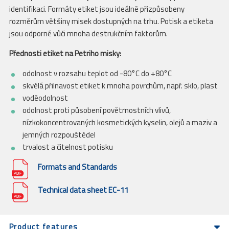
identifikaci. Formáty etiket jsou ideálně přizpůsobeny
rozměrům většiny misek dostupných na trhu. Potisk a etiketa
jsou odporné vůči mnoha destrukčním faktorům.
Přednosti etiket na Petriho misky:
odolnost v rozsahu teplot od -80°C do +80°C
skvělá přilnavost etiket k mnoha povrchům, např. sklo, plast
voděodolnost
odolnost proti působení povětrnostních vlivů,
nízkokoncentrovaných kosmetických kyselin, olejů a maziv a
jemných rozpouštědel
trvalost a čitelnost potisku
Formats and Standards
Technical data sheet EC-11
Product features