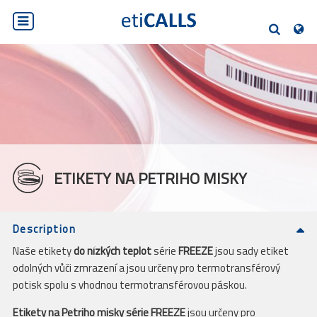
PL
EN
DE
SK
CS
HLEDEJTE
ETIKETY NA PETRIHO MISKY
Description
Naše etikety
do nízkých teplot
série
FREEZE
jsou sady etiket
odolných vůči zmrazení a jsou určeny pro termotransférový
potisk spolu s vhodnou termotransférovou páskou.
Etikety na Petriho misky
série FREEZE
jsou určeny pro