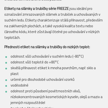
Etikety na slámky a trubičky série FREEZE
jsou ideální pro
označování zmrazovaných slámek a trubiček a uchovávaných v
suchém ledu. Etikety charakterizuje stálá přilnavost, především
na zakřivených plochách, a také vysoká kvalita textu nebo
čárového kódu, které zůstávají čitelné po uchovávání v nízkých
teplotách.
Přednosti etiket na slámky a trubičky do nízkých teplot:
odolnost vůči uchovávání v suchém ledu (-80°C)
odolnost vůči teplotě do +80°C
skvělá přilnavost etiket k mnoha povrchům, např. sklo a
plast
určené pro dlouhodobé uchovávání vzorků
voděodolné
odolnost proti působení povětrnostních vlivů,
nízkokoncentrovaných kosmetických kyselin, olejů a maziv a
jemných rozpouštědel