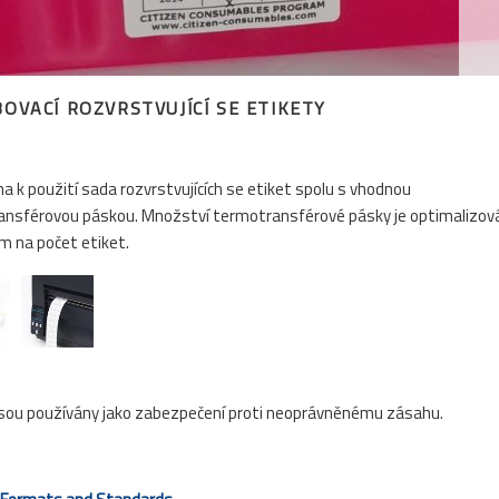
OVACÍ ROZVRSTVUJÍCÍ SE ETIKETY
na k použití sada rozvrstvujících se etiket spolu s vhodnou
nsférovou páskou. Množství termotransférové pásky je optimalizov
m na počet etiket.
jsou používány jako zabezpečení proti neoprávněnému zásahu.