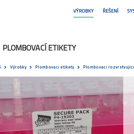
VÝROBKY
ŘEŠENÍ
SY
PLOMBOVACÍ ETIKETY
S
Výrobky
Plombovací etikety
Plombovací rozvrstvující