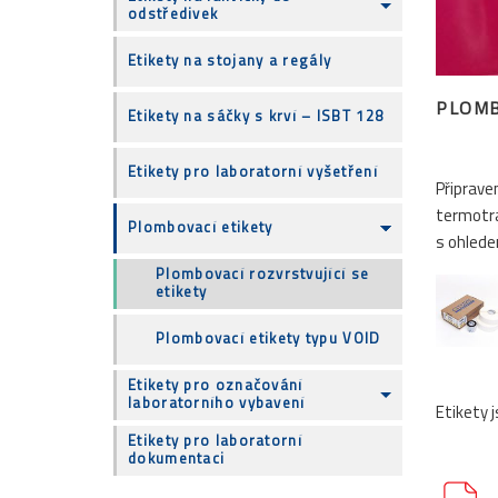
odstředivek
Etikety na stojany a regály
PLOMB
Etikety na sáčky s krví – ISBT 128
Etikety pro laboratorní vyšetření
Připrave
termotra
Plombovací etikety
s ohlede
Plombovací rozvrstvující se
etikety
Plombovací etikety typu VOID
Etikety pro označování
laboratorního vybavení
Etikety 
Etikety pro laboratorní
dokumentaci