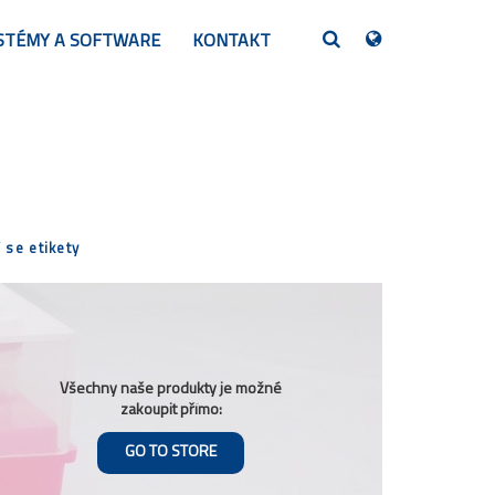
HLEDEJTE
STÉMY A SOFTWARE
KONTAKT
PL
EN
DE
SK
CS
 se etikety
Všechny naše produkty je možné
zakoupit přímo:
GO TO STORE