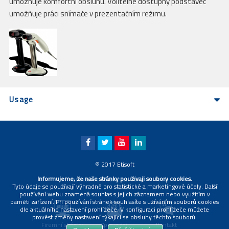
umožňuje komfortní obsluhu. Volitelně dostupný podstavec
umožňuje práci snímače v prezentačním režimu.
Usage
© 2017 Etisoft
Informujeme, že naše stránky používají soubory cookies.
|
PRAVIDLA OCHRANY OSOBNÍCH ÚDAJŮ
TIRÁŽ
Tyto údaje se používají výhradně pro statistické a marketingové účely. Další
používání webu znamená souhlas s jejich záznamem nebo využitím v
paměti zařízení. Při používání stránek souhlasíte s užíváním souborů cookies
dle aktuálního nastavení prohlížeče. V konfiguraci prohlížeče můžete
provést změny nastavení týkající se obsluhy těchto souborů.
Firemní stránky
Zpravodaj
Kontakt