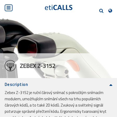
PL
EN
DE
SK
CS
HLEDEJTE
ZEBEX Z-3152
Description
Zebex Z-3152 je ruční čárový snímač s pokročilým snímacím
modulem, umožňujícím snímání všech na trhu populárních
čárových kódů, a to také 2D kódů. Zvukový a světelný signál
potvrzuje správné přečtení kódu. Ergonomicky tvarovaný kryt