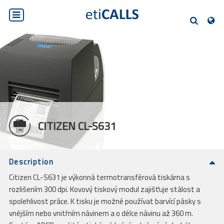
PL
EN
DE
SK
CS
HLEDEJTE
CITIZEN CL-S631
Description
Citizen CL-S631 je výkonná termotransférová tiskárna s
rozlišením 300 dpi. Kovový tiskový modul zajišťuje stálost a
spolehlivost práce. K tisku je možné používat barvící pásky s
vnějším nebo vnitřním návinem a o délce návinu až 360 m.