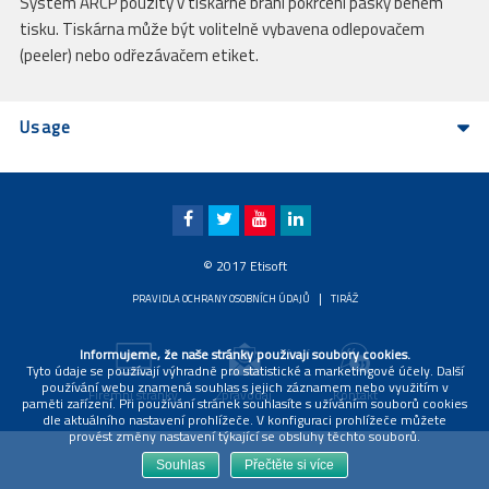
Systém ARCP použitý v tiskárně brání pokrčení pásky během
tisku. Tiskárna může být volitelně vybavena odlepovačem
(peeler) nebo odřezávačem etiket.
Usage
© 2017 Etisoft
|
PRAVIDLA OCHRANY OSOBNÍCH ÚDAJŮ
TIRÁŽ
Informujeme, že naše stránky používají soubory cookies.
Tyto údaje se používají výhradně pro statistické a marketingové účely. Další
používání webu znamená souhlas s jejich záznamem nebo využitím v
Firemní stránky
Zpravodaj
Kontakt
paměti zařízení. Při používání stránek souhlasíte s užíváním souborů cookies
dle aktuálního nastavení prohlížeče. V konfiguraci prohlížeče můžete
provést změny nastavení týkající se obsluhy těchto souborů.
Souhlas
Přečtěte si více