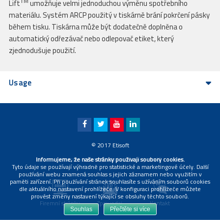
TM
Lift
umožňuje velmi jednoduchou výměnu spotřebního
materiálu. Systém ARCP použitý v tiskárně brání pokrčení pásky
během tisku. Tiskárna může být dodatečně doplněna o
automatický odřezávač nebo odlepovač etiket, který
zjednodušuje použití.
Usage
© 2017 Etisoft
Informujeme, že naše stránky používají soubory cookies.
|
PRAVIDLA OCHRANY OSOBNÍCH ÚDAJŮ
TIRÁŽ
Tyto údaje se používají výhradně pro statistické a marketingové účely. Další
používání webu znamená souhlas s jejich záznamem nebo využitím v
paměti zařízení. Při používání stránek souhlasíte s užíváním souborů cookies
dle aktuálního nastavení prohlížeče. V konfiguraci prohlížeče můžete
provést změny nastavení týkající se obsluhy těchto souborů.
Firemní stránky
Zpravodaj
Kontakt
Souhlas
Přečtěte si více