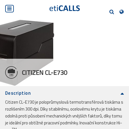
PL
EN
DE
SK
CS
HLEDEJTE
CITIZEN CL-E730
Description
Citizen CL-E730 je poloprůmyslová termotransférová tiskárna s
rozlišením 300 dpi. Díky stabilnímu, ocelovému krytu je tiskárna
odolná proti působení mechanických vnějších faktorů, díky tomu
je ideální pro obtížné pracovní podmínky. Inovační konstrukce Hi-